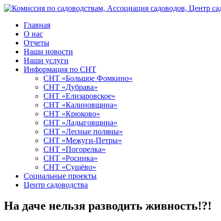
Главная
О нас
Отчеты
Наши новости
Наши услуги
Информация по СНТ
СНТ «Большое Фомкино»
СНТ «Дубрава»
СНТ «Елизаровское»
СНТ «Калиновщина»
СНТ «Крюково»
СНТ «Ладыговщина»
СНТ «Лесные поляны»
СНТ «Межуги-Петры»
СНТ «Погорелка»
СНТ «Росинка»
СНТ «Сущёво»
Социальные проекты
Центр садоводства
На даче нельзя разводить живность!?!