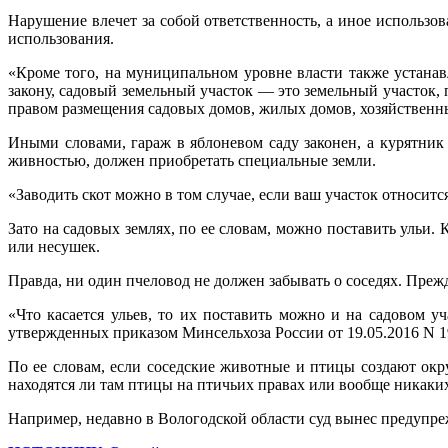
Нарушение влечет за собой ответственность, а иное использов
использования.
«Кроме того, на муниципальном уровне власти также устана
закону, садовый земельный участок — это земельный участок,
правом размещения садовых домов, жилых домов, хозяйственны
Иными словами, гараж в яблоневом саду законен, а курятник 
живностью, должен приобретать специальные земли.
«Заводить скот можно в том случае, если ваш участок относи
Зато на садовых землях, по ее словам, можно поставить ульи.
или несушек.
Правда, ни один пчеловод не должен забывать о соседях. Преж
«Что касается ульев, то их поставить можно и на садовом 
утвержденных приказом Минсельхоза России от 19.05.2016 N 19
По ее словам, если соседские животные и птицы создают ок
находятся ли там птицы на птичьих правах или вообще никаких
Например, недавно в Вологодской области суд вынес предупре