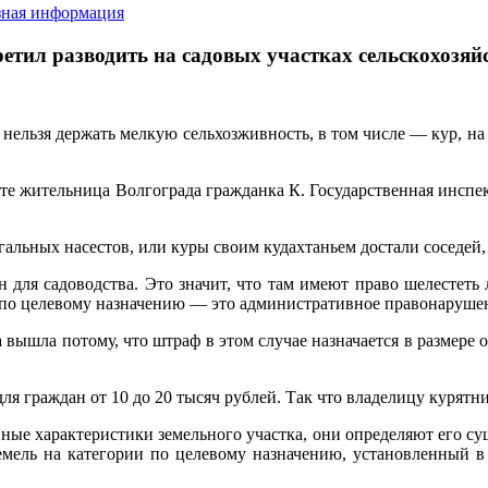
зная информация
ретил разводить на садовых участках сельскохозя
ельзя держать мелкую сельхозживность, в том числе — кур, на з
оте жительница Волгограда гражданка К. Государственная инспе
альных насестов, или куры своим кудахтаньем достали соседей, 
 для садоводства. Это значит, что там имеют право шелестеть
е по целевому назначению — это административное правонаруше
вышла потому, что штраф в этом случае назначается в размере о
для граждан от 10 до 20 тысяч рублей. Так что владелицу курят
ные характеристики земельного участка, они определяют его с
ель на категории по целевому назначению, установленный в 