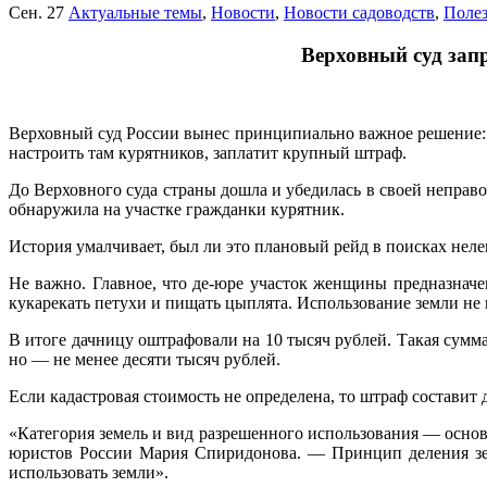
Сен. 27
Актуальные темы
,
Новости
,
Новости садоводств
,
Поле
Верховный суд зап
Верховный суд России вынес принципиально важное решение: н
настроить там курятников, заплатит крупный штраф.
До Верховного суда страны дошла и убедилась в своей неправ
обнаружила на участке гражданки курятник.
История умалчивает, был ли это плановый рейд в поисках нелег
Не важно. Главное, что де-юре участок женщины предназначен
кукарекать петухи и пищать цыплята. Использование земли н
В итоге дачницу оштрафовали на 10 тысяч рублей. Такая сумма 
но — не менее десяти тысяч рублей.
Если кадастровая стоимость не определена, то штраф составит 
«Категория земель и вид разрешенного использования — основ
юристов России Мария Спиридонова. — Принцип деления зем
использовать земли».