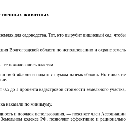
йственных животных
емлях для садоводства. Тот, кто вырубит вишневый сад, чтобы
кция Волгоградской области по использованию и охране земель
а те пожаловались властям.
 листвой яблони и падать с шумом наземь яблоки. Но никак не
ние.
т 0,5 до 1 процента кадастровой стоимости земельного участка,
ника наказали по минимуму.
ущность и порядок использования, — поясняет член Ассоциации
Земельном кодексе РФ, позволяет эффективно и рационально