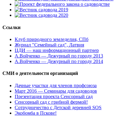
Ссылки
Клуб природного земледелия, СПб
Журнал "Семейный сад", Латвия
ЦДИ — наш информационный партнер
А.Войченко — Дежурный по городу 2013
А.Войченко — Дежурный по городу 2014
СМИ о деятельности организаций
Дачные участки для членов профсоюза
Март 2016 — Семинары для садоводов
Презентация проекта Сенсорный сад
Сенсорный сад с грибной фермой!
Сотрудничество с Детской деревней SOS
Экобомба в Пскове!