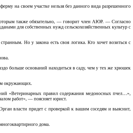
еферму на своем участке нельзя без данного вида разрешенного
которым также обязательно, — говорит член АЮР. — Согласно
жданами для собственных нужд сельскохозяйственных культур с
транным. Но у закона есть своя логика. Кто хочет возиться с
нова.
аздо больше оснований находиться в саду, чем у тех же хрюшек
ием окружающих.
ований «Ветеринарных правил содержания медоносных пчел…»,
чалом работ», — поясняет юрист.
рган власти придет с проверкой к вашим соседям и выяснит,
 многоквартирного дома.