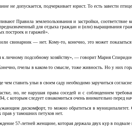
ание не допускается, подчеркивает юрист. То есть завести птиц
вливают Правила землепользования и застройки, соответствие 
 предназначенный для отдыха граждан и (или) выращивания гра
х построек и гаражей».
или свинарник — нет. Кому-то, конечно, это может показаться с
тся к личному подсобному хозяйству», — говорит Мария Спиридо
 Конечно, пчелы в каком-то смысле, тоже живность. Но у них гор
де чем ставить ульи в своем саду необходимо заручиться соглас
участке, но, не нарушая права соседей и с соблюдением треб
4, с которым следует ознакомиться очень внимательно перед на
ружающим дискомфорт, то можно обратиться в муниципалитет. О
 прав у тамошних петухов нет.
ждение 57-летней женщине, которая держала двух кур в подвале