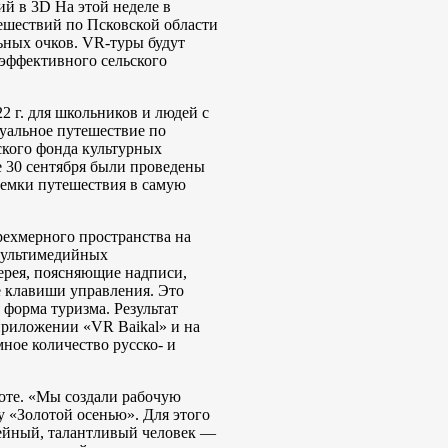
й в 3D На этой неделе в
ешествий по Псковской области
ьных очков. VR-туры будут
эффективного сельского
 г. для школьников и людей с
туальное путешествие по
ского фонда культурных
е 30 сентября были проведены
ъемки путешествия в самую
ехмерного пространства на
 мультимедийных
ерея, поясняющие надписи,
 клавиши управления. Это
 форма туризма. Результат
приложении «VR Baikal» и на
ное количество русско- и
боте. «Мы создали рабочую
у «Золотой осенью». Для этого
ейный, талантливый человек —