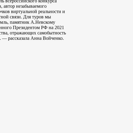
ль всероссийского конкурса
в, автор незабываемого
очков виртуальной реальности и
тной связи. Для туров мы
мль, памятник А.Невскому
енного Президентом РФ на 2021
йства, отражающих самобытность
. — рассказала Анна Войченко.