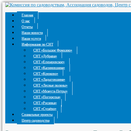
Главная
О нас
Отчеты
Наши новости
Наши услуги
Информация по СНТ
СНТ «Большое Фомкино»
СНТ «Дубрава»
СНТ «Елизаровское»
СНТ «Калиновщина»
СНТ «Крюково»
СНТ «Ладыговщина»
СНТ «Лесные поляны»
СНТ «Межуги-Петры»
СНТ «Погорелка»
СНТ «Росинка»
СНТ «Сущёво»
Социальные проекты
Центр садоводства