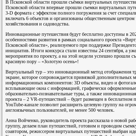
В Псковской области прошли съёмки виртуальных путешестви
Псковской области впервые прошли съемки виртуальных пут
3-D формата с эффектом полного погружения за счет специал
включать 6 объектов и организованы общественным центром 
хозяйствования и садоводства.
Инновационные путешествия будут бесплатно доступны в 2022
особенностями развития в рамках социального проекта «Вир
Псковской области», реализуемого при поддержке Президент
инициатив. Итоги конкурса стали известны 24 сентября, а уж
мероприятия по проекту, а на этой недели успешно прошли с
красивую пору – «Золотую осень»!
Виртуальный тур – это инновационный метод отображения тр
экране, которое сопровождается привязкой дополнительных
информационных компонентов: 3D объекты, видео и фотогал
всплывающие окна с информацией, графически оформленные
образовательно-познавательные туры, а также инновационная
проекта – 2 VR-путешествий – будет размещен в бесплатном 
YouTube-канале позволит расширить целевую группу на огром
англоязычных пользователей, не менее 500 человек.
Анна Войченко, руководитель проекта рассказала о новой ра
группу, делаем план путешествий, готовим и проводим съемк
соавтором, режиссером виртуальных путешествий выбран ид