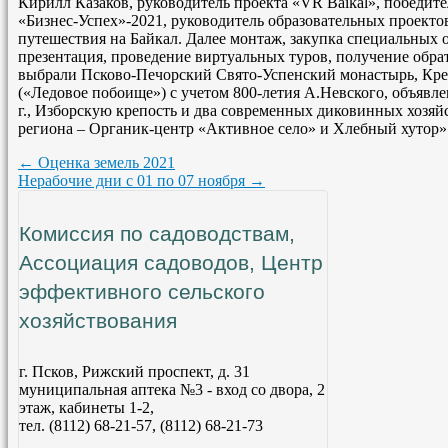
Кирилл Казаков, руководитель проекта «VR Baikal», победите
«Бизнес-Успех»-2021, руководитель образовательных проекто
путешествия на Байкал. Далее монтаж, закупка специальных 
презентация, проведение виртуальных туров, получение обра
выбрали Псково-Печорский Свято-Успенский монастырь, Кре
(«Ледовое побоище») с учетом 800-летия А.Невского, объявл
г., Изборскую крепость и два современных диковинных хозя
региона – Органик-центр «Активное село» и Хлебный хутор»
←
Оценка земель 2021
Нерабочие дни с 01 по 07 ноября
→
Комиссия по садоводствам,
Ассоциация садоводов, Центр
эффективного сельского
хозяйствования
г. Псков, Рижский проспект, д. 31
муниципальная аптека №3 - вход со двора, 2
этаж, кабинеты 1-2,
тел. (8112) 68-21-57, (8112) 68-21-73