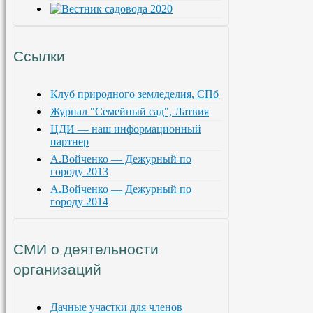
Ссылки
Клуб природного земледелия, СПб
Журнал "Семейный сад", Латвия
ЦДИ — наш информационный
партнер
А.Войченко — Дежурный по
городу 2013
А.Войченко — Дежурный по
городу 2014
СМИ о деятельности
организаций
Дачные участки для членов