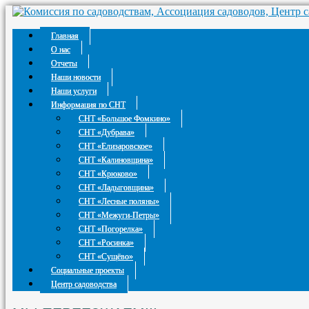
Главная
О нас
Отчеты
Наши новости
Наши услуги
Информация по СНТ
СНТ «Большое Фомкино»
СНТ «Дубрава»
СНТ «Елизаровское»
СНТ «Калиновщина»
СНТ «Крюково»
СНТ «Ладыговщина»
СНТ «Лесные поляны»
СНТ «Межуги-Петры»
СНТ «Погорелка»
СНТ «Росинка»
СНТ «Сущёво»
Социальные проекты
Центр садоводства