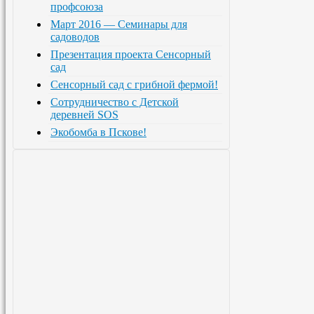
профсоюза
Март 2016 — Семинары для
садоводов
Презентация проекта Сенсорный
сад
Сенсорный сад с грибной фермой!
Сотрудничество с Детской
деревней SOS
Экобомба в Пскове!